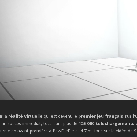
r la
réalité virtuelle
qui est devenu le
premier jeu français sur l’
u un succès immédiat, totalisant plus de
125 000 téléchargements
e
ournie en avant-première à PewDiePie et 4,7 millions sur la vidéo de S